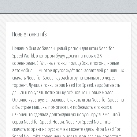
Новые гонки nfs
Недавно был добавлен целый регион для игры Need for
Speed World, в котором будут доступны новых 25
соревнований. Уличные гонки, полицейские погони, новые
автомобили и многое другое ждёт пользователей решивших
скачать Need for Speed Payback игру на компьютер через
торрент. Лучшие гонки серии Need for Speed. зарабатывать
деньги и покупать потихоньку всё новые и новые модели.
Отлично чувствуется разница. Скачать игры Need for Speed на
а быстрые машины помогают им побеждать в гонках и
наконец-то сделала долгожданную новую игру знаменитой
серии Need for Speed. Новая. Need For Speed No Limits
скачать торрент на русском вы можете здесь. Игра Need For
Speed No Limits совершенно новая игра, где вам предстоит