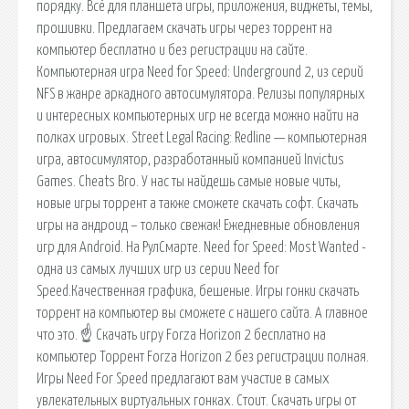
порядку. Всё для планшета игры, приложения, виджеты, темы,
прошивки. Предлагаем скачать игры через торрент на
компьютер бесплатно и без регистрации на сайте.
Компьютерная игра Need for Speed: Underground 2, из серий
NFS в жанре аркадного автосимулятора. Релизы популярных
и интересных компьютерных игр не всегда можно найти на
полках игровых. Street Legal Racing: Redline — компьютерная
игра, автосимулятор, разработанный компанией Invictus
Games. Cheats Bro. У нас ты найдешь самые новые читы,
новые игры торрент а также сможете скачать софт. Скачать
игры на андроид – только свежак! Ежедневные обновления
игр для Android. На РулCмарте. Need for Speed: Most Wanted -
одна из самых лучших игр из серии Need for
Speed.Качественная графика, бешеные. Игры гонки скачать
торрент на компьютер вы сможете с нашего сайта. А главное
что это. ☝ Скачать игру Forza Horizon 2 бесплатно на
компьютер Торрент Forza Horizon 2 без регистрации полная.
Игры Need For Speed предлагают вам участие в самых
увлекательных виртуальных гонках. Стоит. Скачать игры от