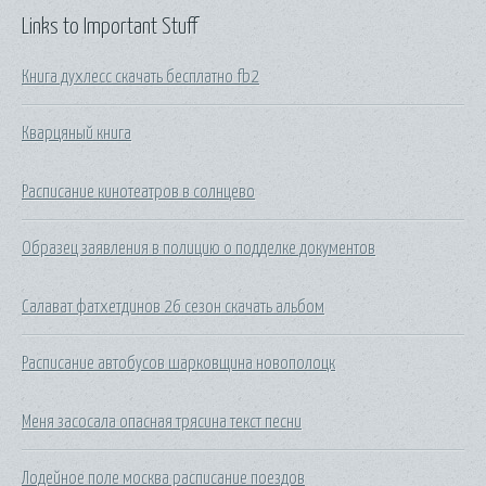
Links to Important Stuff
Книга духлесс скачать бесплатно fb2
Кварцяный книга
Расписание кинотеатров в солнцево
Образец заявления в полицию о подделке документов
Салават фатхетдинов 26 сезон скачать альбом
Расписание автобусов шарковщина новополоцк
Меня засосала опасная трясина текст песни
Лодейное поле москва расписание поездов