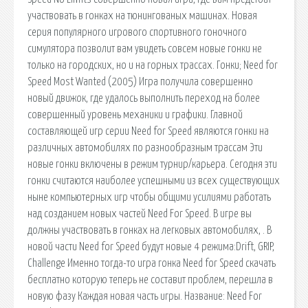
участвовать в гонках на тюнингованых машинах. Новая
серия популярного игрового спортивного гоночного
симулятора позволит вам увидеть совсем новые гонки не
только на городских, но и на горных трассах. Гонки; Need for
Speed Most Wanted (2005) Игра получила совершенно
новый движок, где удалось выполнить переход на более
совершенный уровень механики и графики. Главной
составляющей игр серии Need for Speed являются гонки на
различных автомобилях по разнообразным трассам Эти
новые гонки включены в режим турнир/карьера. Сегодня эти
гонки считаются наиболее успешными из всех существующих
ныне компьютерных игр чтобы общими усилиями работать
над созданием новых частей Need For Speed. В игре вы
должны участвовать в гонках на легковых автомобилях, . В
новой части Need for Speed будут новые 4 режима:Drift, GRIP,
Challenge Именно тогда-то игра гонка Need for Speed скачать
бесплатно которую теперь не составит проблем, перешла в
новую фазу Каждая новая часть игры. Название: Need For