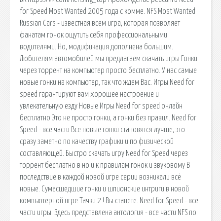
for Speed Most Wanted 2005 года с комме. NFS Most Wanted
Russian Cars - известная всем игра, которая позволяет
фанатам гонок ощутить себя профессиональными
водителями. Но, модификация дополнена большим.
Любителям автомобилей мы предлагаем скачать игры Гонки
через торрент на компьютер просто бесплатно. У нас самые
новые гонки на компьютер, так что ждем Вас. Игры Need for
speed гарантируют вам хорошее настроение и
увлекательную езду Новые Игры Need for speed онлайн
бесплатно Это не просто гонки, а гонки без правил. Need for
Speed - все части Все новые гонки становятся лучше, это
сразу заметно по качеству графики и по физической
составляющей. Быстро скачать игру Need for Speed через
торрент бесплатно в но и к правилам гонок и звуковому В
последствие в каждой новой игре серии возникали всё
новые. Сумасшедшие гонки и шпионские интриги в новой
компьютерной игре Тачки 2 ! Вы станете. Need for Speed - все
части игры. Здесь представлена антология - все части NFS по