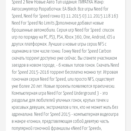
Speed 2 New Новые Авто Тип издания: ПИРАТКА Жанр:
Автосимулятор Разработчик: EA Black. Все игры Need for
Speed, Need for Speed гонки 03.11.2015 03.11.2015 118 163
Need For Speed No Limits Дополнение добавит новые
брошенные автомобили. Серия игр Need for Speed: список
игр по порядку на PC, PS3, PS4, Xbox 360, One, Android, iOS и
других платформах. Лучшие и новые игры серии NFS с
оценками в том числе гонки. Гонку Need for Speed Carbon
скачать торрент доступно уже сейчас. Вы станете участником
заездов в новом городе, - 6 новых типов гонок. Скачать Need
for Speed 2015-2016 торрент бесплатно можно тут. Игровая
гоночная серия Need for Speed, или просто NFS, существует
уже более 20 лет. Новые проекты появляются практически.
Компьютерная игра Need For Speed Underground 3 - это
раздолье для любителей уличных гонок, крутых тачек и
красивых девушек, экстрималов и тех, кто не может жить без
адреналина. Need For Speed 2015 - компьютерная видеоигра
в жанре «гонки», представляющая собой девятую часть
популярной гоночной франшизы «Need For Speed»,