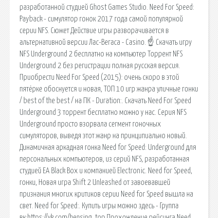
разработанной студией Ghost Games Studio. Need For Speed:
Payback - симулятор гонок 2017 года самой популярной
серии NFS. Сюжет Действие игры разворачивается в
альтернативной версии Лас-Вегаса - Casino. ☝ Скачать игру
NFS Underground 2 бесплатно на компьютер Торрент NFS
Underground 2 без регистрации полная русская версия.
Приобрести Need For Speed (2015): очень скоро в этой
пятёрке обоснуется и новая, ТОП 10 игр жанра уличные гонки
/ best of the best / на ПК - Duration:. Скачать Need For Speed
Underground 3 торрент бесплатно можно у нас. Серия NFS
Underground просто взорвала сегмент гоночных
симуляторов, выведя этот жанр на принципиально новый.
Динамичная аркадная гонка Need for Speed: Underground для
персональных компьютеров, из серий NFS, разработанная
студией EA Black Box и компанией Electronic. Need for Speed,
гонки, Новая игра Shift 2 Unleashed от завоевавшей
признания многих критиков серии Need for Speed вышла на
свет. Need for Speed:. Купить игры можно здесь - Группа
вк:https://vk.com/hensing_top Прохождение рейсинга Need