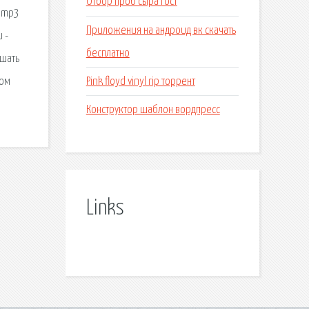
Отбор проб сыра гост
в mp3
Приложения на андроид вк скачать
 -
бесплатно
ушать
Pink floyd vinyl rip торрент
ком
Конструктор шаблон вордпресс
Links