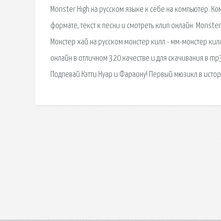
Monster High на русском языке к себе на компьютер. Ком
формате, текст к песни и смотреть клип онлайн. Monster
Монстер хай на русском монстер килл - мм-монстер килл
онлайн в отличном 320 качестве и для скачивания в mp3
Подпевай Кэтти Нуар и Фараону! Первый мюзикл в исто