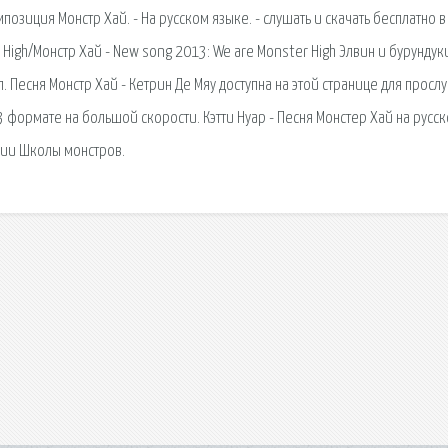
позиция Монстр Хай. - На русском языке. - слушать и скачать бесплатно 
 High/Монстр Хай - New song 2013: We are Monster High Элвин и бурундуки
. Песня Монстр Хай - Кетрин Де Мяу доступна на этой странице для просл
 формате на большой скорости. Кэтти Нуар - Песня Монстер Хай на русс
рии Школы монстров.