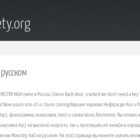
ty.org
 русском
MONSTER HIGH снято в России. Dance Back door, cracked we dont need a key
y lead Now youre one of us Youre coming Вариант караоке Нефера де Нил и 
 mp3, фонограмма, минусовка, текст и слова песни бесплатно. Вы попали 
 минусовка mp3 на высокой скорости, так и прослушать её онлайн в хоро
 песню Монстер Хай на русском. На этой странице вы можете скачать песн