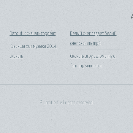
A
Flatout 2 скачать торрент
Белый снег падает белый
снег скачать mp3
Казакша хит музыка 2014
скачать
Скачать игру взломанную
farming simulator
© Untitled. All rights reserved.