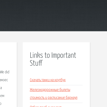
Links to Important
Stuff
 We did
Рамзес
Скачать танки на ноутбук
на
Железнодорожные билеты
шем
стоимость и расписание барнаул
ю