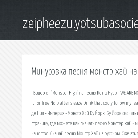
zeipheezu.yotsubasocie
Минусовка песня монстр хай на
· Видео от "Monster High" на песню Кетти Нуар - WE ARE 
it for free No b after sleaze Drink that cooly follow m
де Нил - Империя - Монстр Хай Бу Йорк, Бу Йорк скачать
страницу, где можете как скачать песню Монстер хай -
качестве. Скачай песню Монстр Хай на русском. Скачать