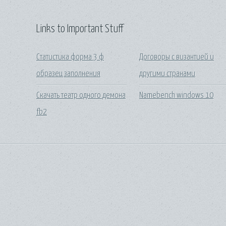
Links to Important Stuff
Статистика форма 3 ф
Договоры с византией и
образец заполнения
другими странами
Скачать театр одного демона
Namebench windows 10
fb2