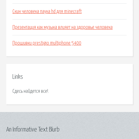
Скин человека паука hd для minecraft
Презентация как музыка влияет на здоровье человека
Прошивки prestigio multiphone 5400
Links
Сдесь найдется все!.
An Informative Text Blurb