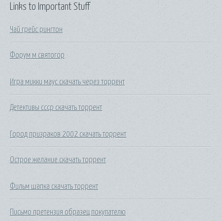
Links to Important Stuff
Чай грейс рингтон
Форум м святогор
Игра микки маус скачать через торрент
Детективы ссср скачать торрент
Город призраков 2002 скачать торрент
Острое желание скачать торрент
Фильм шапка скачать торрент
Письмо претензия образец покупателю