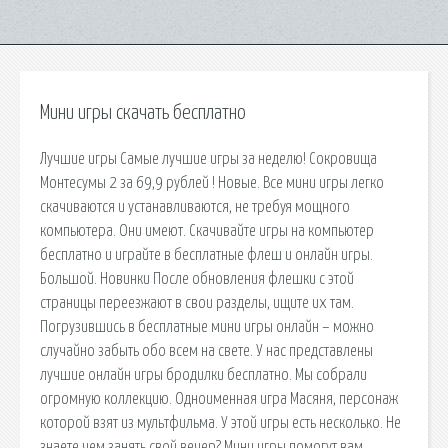
Мини игры скачать бесплатно
Лучшие игры Самые лучшие игры за неделю! Сокровища
Монтесумы 2 за 69,9 рублей ! Новые. Все мини игры легко
скачиваются и устанавливаются, не требуя мощного
компьютера. Они имеют. Скачивайте игры на компьютер
бесплатно и играйте в бесплатные флеш и онлайн игры.
Большой. Новинки После обновления флешки с этой
страницы переезжают в свои разделы, ищите их там.
Погрузившись в бесплатные мини игры онлайн – можно
случайно забыть обо всем на свете. У нас представлены
лучшие онлайн игры бродилки бесплатно. Мы собрали
огромную коллекцию. Одноименная игра Масяня, персонаж
которой взят из мультфильма. У этой игры есть несколько. Не
знаете чем занять свой вечер? Мини игры помогут вам