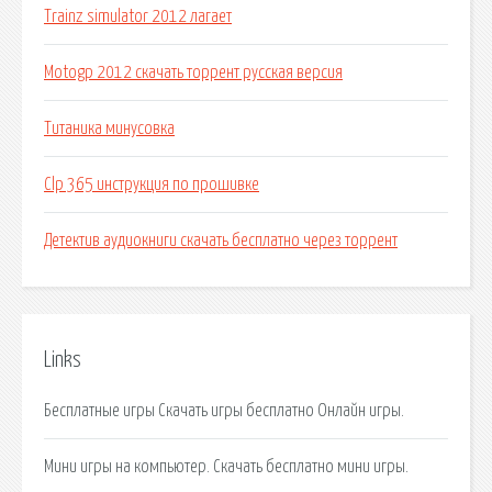
Trainz simulator 2012 лагает
Motogp 2012 скачать торрент русская версия
Титаника минусовка
Clp 365 инструкция по прошивке
Детектив аудиокниги скачать бесплатно через торрент
Links
Бесплатные игры Скачать игры бесплатно Онлайн игры.
Мини игры на компьютер. Скачать бесплатно мини игры.