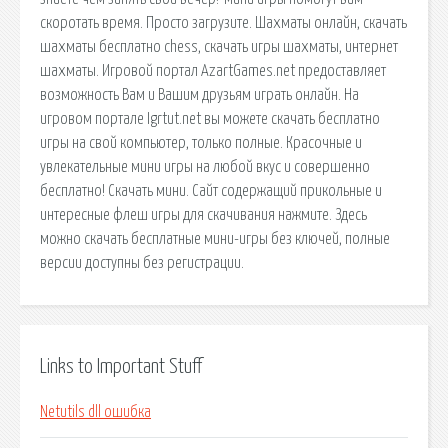
скоротать время. Просто загрузите. Шахматы онлайн, скачать
шахматы бесплатно chess, скачать игры шахматы, интернет
шахматы. Игровой портал AzartGames.net предоставляет
возможность Вам и Вашим друзьям играть онлайн. На
игровом портале Igrtut.net вы можете скачать бесплатно
игры на свой компьютер, только полные. Красочные и
увлекательные мини игры на любой вкус и совершенно
бесплатно! Скачать мини. Сайт содержащий прикольные и
интересные флеш игры для скачивания нажмите. Здесь
можно скачать бесплатные мини-игры без ключей, полные
версии доступны без регистрации.
Links to Important Stuff
Netutils dll ошибка