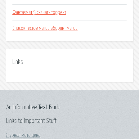
Фантазмат 5 скачать торрент
Список тестов маги лабиринт магии
Links
An Informative Text Blurb
Links to Important Stuff
Журнал мото цена