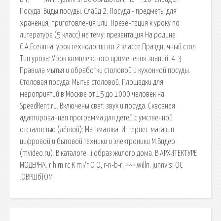
Посуда. Виды посуды. Слайд 2. Посуда - предметы для
хранения, приготовления или. Презентация к уроку по
литературе (5 класс) на тему: презентация На родине
С.А.Есенина. урок технологии во 2 классе Праздничный стол
Тип урока: Урок комплексного применения знаний. 4. 3
Правила мытья и обработки столовой и кухонной посуды.
Столовая посуда. Мытье столовой. Площадки для
мероприятий в Москве от 15 до 1000 человек на
SpeedRent.ru. Включены свет, звук и посуда. Сквозная
адаптированная программа для детей с умственной
отсталостью (лёгкой): Маткматика. Интернет-магазин
цифровой и бытовой техники и электроники М.Видео
(mvideo.ru). В каталоге. ii образ жилого дома. В АРХИТЕКТУРЕ
МОДЕРНА. r h m rc К mi/r О О, r-ri-b-r, ^^^.willn. junnv si ОС
.ОВРШбТОМ