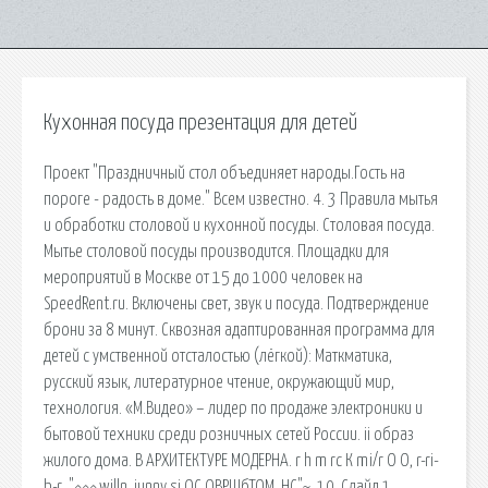
Кухонная посуда презентация для детей
Проект "Праздничный стол объединяет народы.Гость на
пороге - радость в доме." Всем известно. 4. 3 Правила мытья
и обработки столовой и кухонной посуды. Столовая посуда.
Мытье столовой посуды производится. Площадки для
мероприятий в Москве от 15 до 1000 человек на
SpeedRent.ru. Включены свет, звук и посуда. Подтверждение
брони за 8 минут. Сквозная адаптированная программа для
детей с умственной отсталостью (лёгкой): Маткматика,
русский язык, литературное чтение, окружающий мир,
технология. «М.Видео» – лидер по продаже электроники и
бытовой техники среди розничных сетей России. ii образ
жилого дома. В АРХИТЕКТУРЕ МОДЕРНА. r h m rc К mi/r О О, r-ri-
b-r, "^^^.willn. junnv si ОС ОВРШбТОМ, НС"~. 10. Слайд 1.