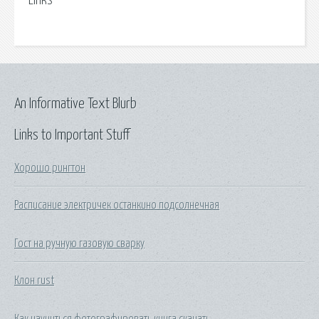
Links
An Informative Text Blurb
Links to Important Stuff
Хорошо рингтон
Расписание электричек останкино подсолнечная
Гост на ручную газовую сварку
Клон rust
Как научиться фотографировать книга скачать