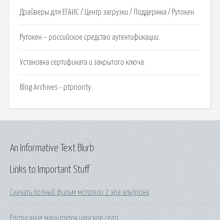
Драйверы для ЕГАИС / Центр загрузки / Поддержка / Рутокен.
Рутокен – российское средство аутентификации.
Установка сертификата и закрытого ключа.
Blog Archives - ptpriority.
An Informative Text Blurb
Links to Important Stuff
Скачать полный фильм мстители 2 эра альтрона
Расписание маршруток царское село