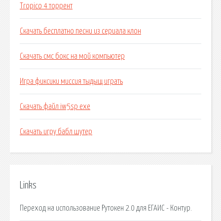
Tropico 4 торрент
Скачать бесплатно песни из сериала клон
Скачать смс бокс на мой компьютер
Игра фиксики миссия тыдыщ играть
Скачать файл iw5sp exe
Скачать игру бабл шутер
Links
Переход на использование Рутокен 2.0 для ЕГАИС - Контур.