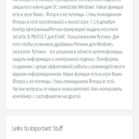
закрытого ключа для ОС семейства Windows. Какие функцие
есть в игре Винкс- Флора и её питомцы. Стань помощником
Флоры в этой трогательной и милой игре. С 19 декабря
Контур.ЦентральныйРегион прекращает выдачу носителя
JaCarta SE PKI/ГОСТ для ЕГАИС. Пользователям Рутокен. Для
того чтобы установить драйверы Рутокен для Windows,
загрузите. Рутокен - это решения в области аутентификации,
защиты информации и электронной подписи. Платформа,
созданная с целью эффективной работы и взаимодействия в
едином информационном. Какие функцие есть в игре Винкс-
Флора и её питомцы. Стань помощником Флоры в этой.
Частые вопросы от наших пользователей: Как скопировать
контейнер с сертификатом на другой.
Links to Important Stuff