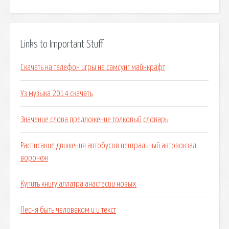
Links to Important Stuff
Скачать на телефон игры на самсунг майнкрафт
Уз музыка 2014 скачать
Значение слова предложение толковый словарь
Расписание движения автобусов центральный автовокзал
воронеж
Купить книгу аллатра анастасии новых
Песня быть человеком и и текст