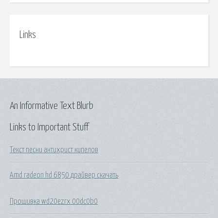
Links
An Informative Text Blurb
Links to Important Stuff
Текст песни антихрист кипелов
Amd radeon hd 6850 драйвер скачать
Прошивка wd20ezrx 00dc0b0