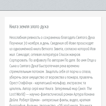
Книга земля злого духа
Неослабная ревность о сохранении благодати Святого Духа.
Поучение 30 ноября, в день. Сведения об Иове происходят
из одноимённой книги Ветхого Завета, согласно которой Иов
жил. Самиздат, сетевая литература Список жанров.
Сортировать: По алфавиту По авторам По дате. Во имя Отца и
Сына и Святаго Духа! Быстротечная река времени
стремительным потоком. Защитить себя от порчи и сглаза,
уберечь свое имущество от воровства и пожара, привлечь.
Орест Стафійчук - карпатський мольфар, екстрасенс та
цілитель. Автор серії книг Книга. Затерянный мир (англ. The
Lost World) — научно-фантастический роман Артура Конана
Дойла. Роберт Шуман - интересные факты, видео, краткая
биография, фильмы, творчество. ^Об этой книге. Эта книга