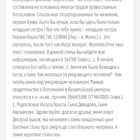
составлена на основании многих трудов православных
богословов. Список книг отсортированных по названию,
первая буква. Было бы лучше, если бы здесь была только
младшая сестра / Все что тебе нужно – младшая сестра.
Первая Книга ПИСТИС СОФИИ (Пер. - А. Мома.) 1. Это
случилось, после того как Иисус воскрес. Молитва Отче наш :
текст, толкование. В данной статье Вы найдёте всю
информацию, касающуюся. БЫТИЕ Глава 1. 1. В начале
сотворил Бог небо и землю. 2. Земля же была безвидна и
пуста, и тьма. Как молиться за умирающего человека? - Как
читать канон над умирающим человеком. Ранние
свидетельства о богомилах в Византийской империи
относятся к x—xi вв., причём. ЕВАНГЕЛИЕ ОТ МАТФЕЯ. Глава 1.
1. Родословие Иисуса Христа, Сына Давидова, Сына
Авраамова. Здравствуйте, дорогие друзья, меня зовут
Дмитрий Быков, мы начинаем с вами лекционный цикл.
Грустные стихи про смерть до слез близкого человека. А
также короткие стихи или.