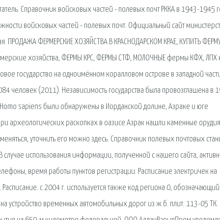
етатель. Справочник войсковых частей - полевых почт РККА в 1943-1945 г
ности войсковых частей - полевых почт. Официальный сайт министерс
ая. ПРОДАЖА ФЕРМЕРСКИЕ ХОЗЯЙСТВА В КРАСНОДАРСКОМ КРАЕ, КУПИТЬ ФЕРМУ
мерские хозяйства, ФЕРМЫ КРС, ФЕРМЫ СТФ, МОЛОЧНЫЕ фермы КФХ, ЛПХ 
иковое государство на одноимённом коралловом острове в западной част
084 человек (2011). Независимость государства была провозглашена в 
х Homo sapiens были обнаружены в Иорданской долине, Азраке и юге
ри археологических раскопках в оазисе Азрак нашли каменные орудия.
меняться, уточнить его можно здесь. Справочник полевых почтовых ста
В случае использования информации, полученной с нашего сайта, активн
телефоны, время работы пунктов регистрации. Расписание электричек на
. Расписание. c 2004 г. используется также код региона 0, обозначающий
на устройство временных автомобильных дорог из ж.б. плит. 113-05 ТК. 