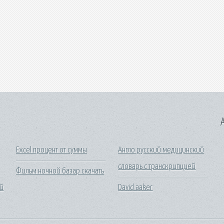
A
Excel процент от суммы
Англо русский медицинский
словарь с транскрипцией
Фильм ночной базар скачать
ей
David aaker