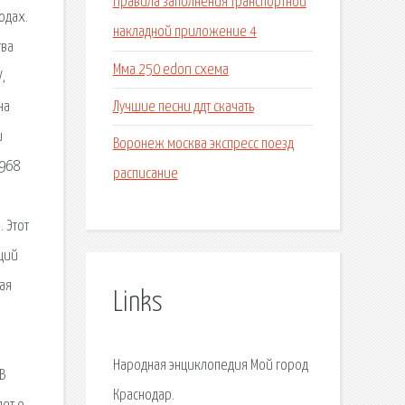
Правила заполнения транспортной
одах.
накладной приложение 4
тва
Мма 250 edon схема
,
Лучшие песни ддт скачать
на
и
Воронеж москва экспресс поезд
1968
расписание
 Этот
нций
ая
Links
Народная энциклопедия Мой город
В
Краснодар.