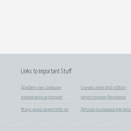
Links to Important Stuff
Драйвер пак солюшен
Скачать arma gold edition
полная версия торрент
через торрент бесплатно
Минус жока зачем тебе он
Детская рисовалка для дет