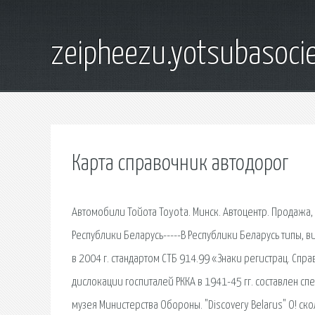
zeipheezu.yotsubasocie
Карта справочник автодорог
Автомобили Тойота Toyota. Минск. Автоцентр. Продажа
Республики Беларусь-----В Республики Беларусь типы, 
в 2004 г. стандартом СТБ 914.99 «Знаки регистрац. Сп
дислокации госпиталей РККА в 1941-45 гг. составлен 
музея Министерства Обороны. "Discovery Belarus" О! ск