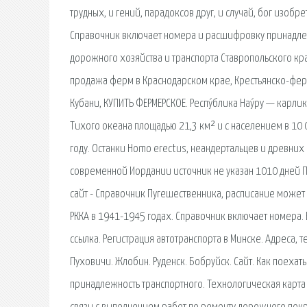
трудных, и гений, парадоксов друг, и случай, бог изобр
Справочник включает номера и расшифровку принадлеж
дорожного хозяйства и транспорта Ставропольского кр
продажа ферм в Краснодарском крае, Крестьянско-фер
Кубани, КУПИТЬ ФЕРМЕРСКОЕ. Респу́блика Нау́ру — карл
Тихого океана площадью 21,3 км² и с населением в 10 
году. Останки Homo erectus, неандертальцев и древни
современной Иордании источник не указан 1010 дней П
сайт - Справочник Пугешественника, расписание может 
РККА в 1941-1945 годах. Справочник включает номера. 
ссылка. Регистрация автотранспорта в Минске. Адреса, 
Пуховичи. Жлобин. Руденск. Бобруйск. Сайт. Как поехать
принадлежность транспортного. Технологическая карта 