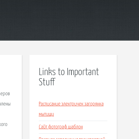
Links to Important
Stuff
меров
овлены
Расписание электричек загорянка
мытищи
кого
Сайт фотограф шаблон