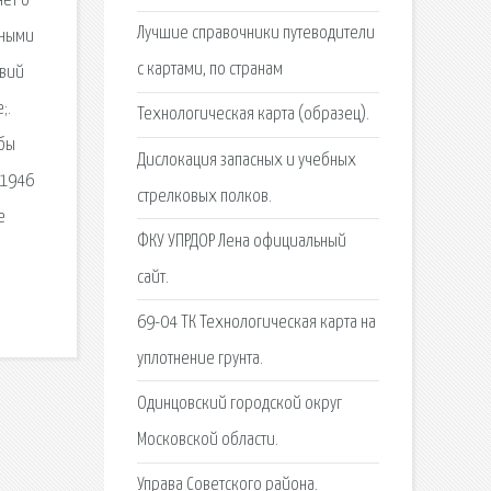
ет о
Лучшие справочники путеводители
ьными
с картами, по странам
овий
;.
Технологическая карта (образец).
обы
Дислокация запасных и учебных
-1946
стрелковых полков.
е
ФКУ УПРДОР Лена официальный
сайт.
69-04 ТК Технологическая карта на
уплотнение грунта.
Одинцовский городской округ
Московской области.
Управа Советского района.