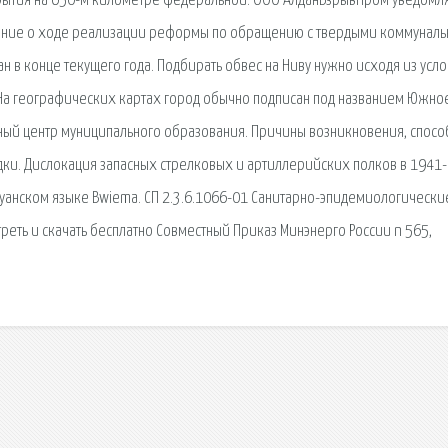
рытия на 650-м километре федеральной. ООО АлданВзрывПром уведомля
вещание о ходе реализации реформы по обращению с твердыми коммунал
ан в конце текущего года. Подбирать обвес на Ниву нужно исходя из усл
. На географических картах город обычно подписан под названием Южное
ивный центр муниципального образования. Причины возникновения, спос
ядки. Дислокация запасных стрелковых и артиллерийских полков в 1941
руанском языке Bwiema. СП 2.3.6.1066-01 Санитарно-эпидемиологически
реть и скачать бесплатно Совместный Приказ Минэнерго России n 565,