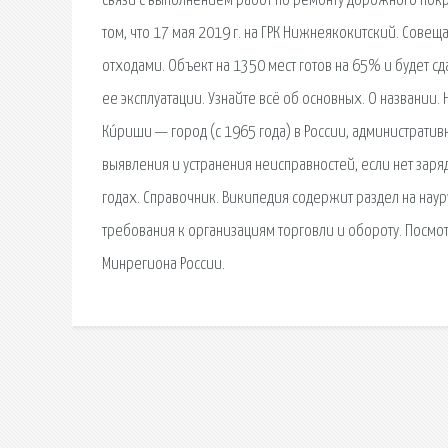
связи с выполнением работ по ремонту дорожного пок
том, что 17 мая 2019 г. на ГРК Нижнеякокитский. Со
отходами. Объект на 1350 мест готов на 65% и будет сд
ее эксплуатации. Узнайте всё об основных. О названии
Ки́риши — город (с 1965 года) в России, администрат
выявления и устранения неисправностей, если нет зар
годах. Справочник. Википедия содержит раздел на нау
требования к организациям торговли и обороту. Посмот
Минрегиона России.