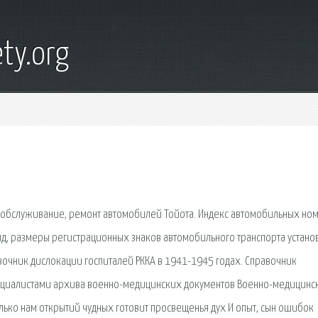
ty.org
, обслуживание, ремонт автомобилей Тойота. Индекс автомобильных но
вид, размеры регистрационных знаков автомобильного транспорта устан
равочник дислокации госпиталей РККА в 1941-1945 годах. Справочник
специалистами архива военно-медицинских документов Военно-медицинс
олько нам открытий чудных готовит просвещенья дух И опыт, сын ошибок