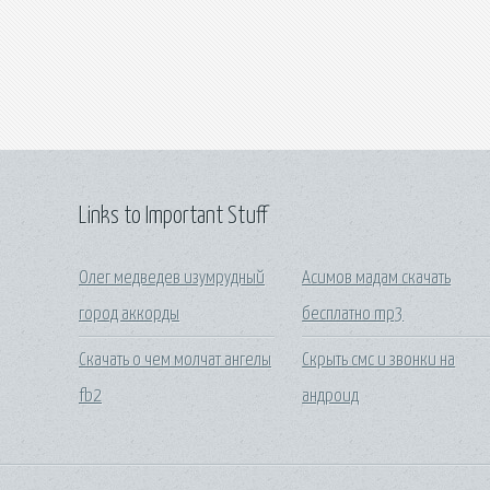
Links to Important Stuff
Олег медведев изумрудный
Асимов мадам скачать
город аккорды
бесплатно mp3
Скачать о чем молчат ангелы
Скрыть смс и звонки на
fb2
андроид