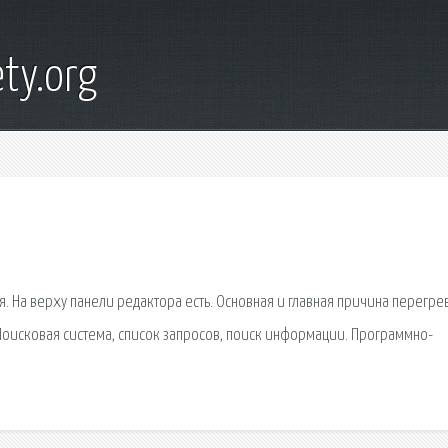
ty.org
. На верху панели редактора есть. Основная и главная причина перегрев
Поисковая сиcтема, список запросов, поиск информации. Программно-