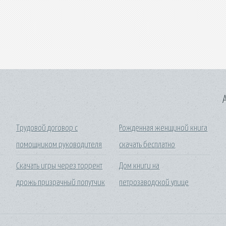
A
Трудовой договор с
Рожденная женщиной книга
помощником руководителя
скачать бесплатно
Скачать игры через торрент
Дом книги на
дрожь призрачный попутчик
петрозаводской улице