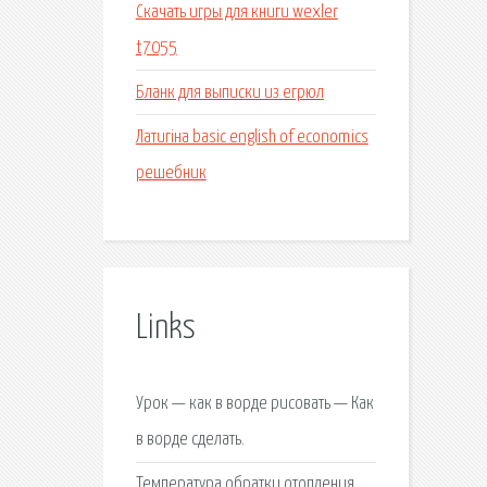
Скачать игры для книги wexler
t7055
Бланк для выписки из егрюл
Латигіна basic english of economics
решебник
Links
Урок — как в ворде рисовать — Как
в ворде сделать.
Температура обратки отопления