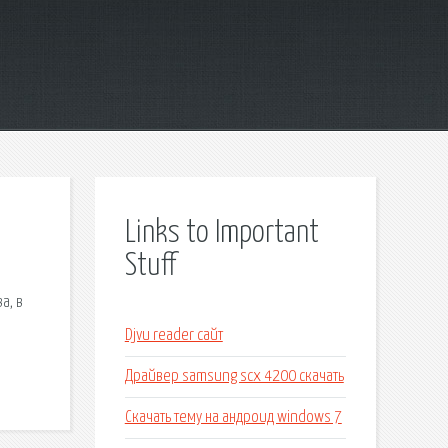
Links to Important
Stuff
а, в
Djvu reader сайт
Драйвер samsung scx 4200 скачать
Скачать тему на андроид windows 7