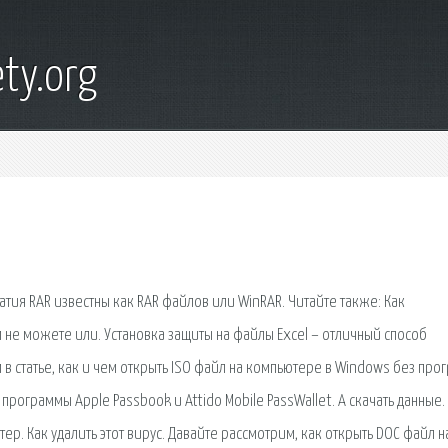
ty.org
ия RAR известны как RAR файлов или WinRAR. Читайте также: Как
м не можете или. Установка защиты на файлы Excel – отличный способ
 в статье, как и чем открыть ISO файл на компьютере в Windows без про
рограммы Apple Passbook и Attido Mobile PassWallet. А скачать данные.
р. Как удалить этот вирус. Давайте рассмотрим, как открыть DOC файл н