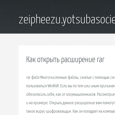
zeipheezu.yotsubasocie
Как открыть расширение rar
rar файл Многочисленные файлы, сжатые с помощью сжат
пользоваться WinRAR. Если вы по тем или иным причина
обезопасить себя, как от злоумышленников. Рассмотрим
и на примере. Открыть данное расширение вам помогут п
такое вирус-шифровальщик. Как он попадает на компьюте