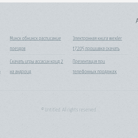
A
Минск обнинск расписание
Электронная книга wexler
поездов
t7205 прошивка скачать
Скачать игры ассасин крид 2
Презентация при
ю
на андроид
телефонных продажах
© Untitled. All rights reserved.