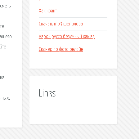
 сметы
Хак квант
Скачать mp3 шепилова
те
Аарон руссо безумный как ад
вашего
айте
Сканер по фото онлайн
 на
Links
нных,