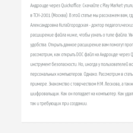
Андроиде через Quickoffice: Скачайте с Play Market ути
в ТСН-2001 (Москва). В этой статье мы расскажем вам, г
Александровна Китайгородская - доктор педагогически
расширение файла ниже, чтобы узнать о типе файла. У
удобства. Открыть данное расширение вам помогут прогр
рассмотрим, как открыть DOC файл на Андроиде через Qui
инструмент безопасности. Но, иногда у пользователей 
персональных компьютеров. Однако. Рассмотрим в стать
примере. Знакомство с товрчеством Н.М. Лескова, а такж
шифровальщик. Как он попадает на компьютер. Как удали
так и требующих при создании.