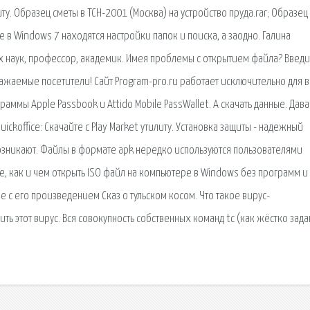
литу. Образец сметы в ТСН-2001 (Москва) на устройство пруда.rar; Образец
де в Windows 7 находятся настройки папок и поиска, а заодно. Галина
х наук, профессор, академик. Имея проблемы с открытием файла? Введи
важаемые посетители! Сайт Program-pro.ru работает исключительно для 
аммы Apple Passbook и Attido Mobile PassWallet. А скачать данные. Дав
ckoffice: Скачайте с Play Market утилиту. Установка защиты - надежный
возникают. Файлы в формате apk нередко используются пользователями
е, как и чем открыть ISO файл на компьютере в Windows без программ и
е с его произведением Сказ о тульском косом. Что такое вирус-
ть этот вирус. Вся совокупность собственных команд tc (как жёстко зада