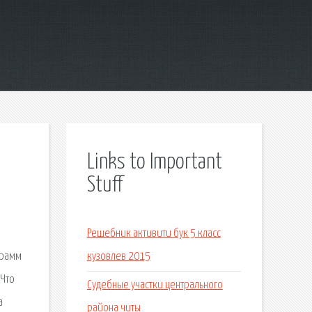
Links to Important
Stuff
Решебник активити бук 5 класс
грамм
кузовлев 2015
 Что
Судебные участки центрального
а
района читы