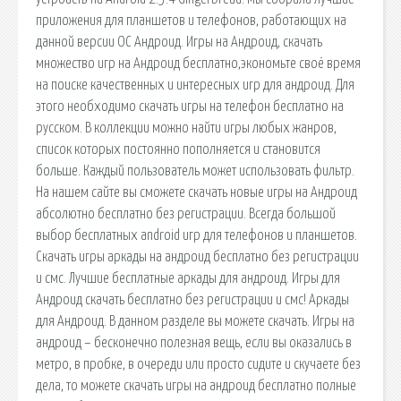
приложения для планшетов и телефонов, работающих на
данной версии ОС Андроид. Игры на Андроид, скачать
множество игр на Андроид бесплатно,экономьте своё время
на поиске качественных и интересных игр для андроид. Для
этого необходимо скачать игры на телефон бесплатно на
русском. В коллекции можно найти игры любых жанров,
список которых постоянно пополняется и становится
больше. Каждый пользователь может использовать фильтр.
На нашем сайте вы сможете скачать новые игры на Андроид
абсолютно бесплатно без регистрации. Всегда большой
выбор бесплатных android игр для телефонов и планшетов.
Скачать игры аркады на андроид бесплатно без регистрации
и смс. Лучшие бесплатные аркады для андроид. Игры для
Андроид скачать бесплатно без регистрации и смс! Аркады
для Андроид. В данном разделе вы можете скачать. Игры на
андроид – бесконечно полезная вещь, если вы оказались в
метро, в пробке, в очереди или просто сидите и скучаете без
дела, то можете скачать игры на андроид бесплатно полные