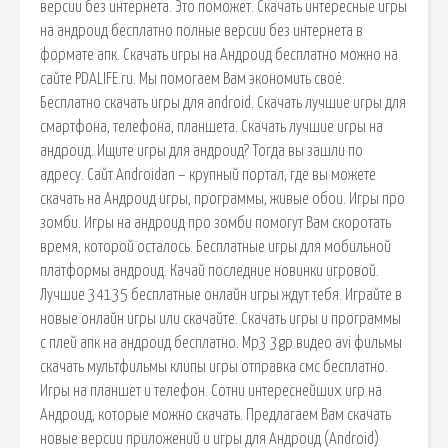
версии без интернета. Это поможет. Скачать интересные игры
на андроид бесплатно полные версии без интернета в
формате апк. Скачать игры на Андроид бесплатно можно на
сайте PDALIFE.ru. Мы помогаем Вам экономить своё.
Бесплатно скачать игры для android. Скачать лучшие игры для
смартфона, телефона, планшета. Скачать лучшие игры на
андроид. Ищите игры для андроид? Тогда вы зашли по
адресу. Сайт Androidan – крупный портал, где вы можете
скачать на Андроид игры, программы, живые обои. Игры про
зомби. Игры на андроид про зомби помогут Вам скоротать
время, которой осталось. Бесплатные игры для мобильной
платформы андроид. Качай последние новинки игровой.
Лучшие 34135 бесплатные онлайн игры ждут тебя. Играйте в
новые онлайн игры или скачайте. Скачать игры и программы
с плей апк на андроид бесплатно. Mp3 3gp видео avi фильмы
скачать мультфильмы клипы игры отправка смс бесплатно.
Игры на планшет и телефон. Сотни интереснейших игр на
Андроид, которые можно скачать. Предлагаем Вам скачать
новые версии приложений и игры для Андроид (Android)