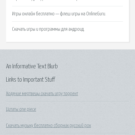
Игры онлайн бесплатно — флеш игры на OnlineGuru.
Скачать игры и программы для андроид.
An Informative Text Blurb
Links to Important Stuff
Ходячие мертвецы скачать игру торрент
Цитаты one piece
Скачать музыку бесплатно сборник русский рок