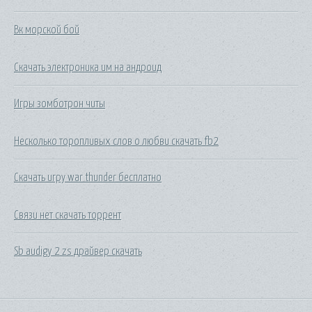
Вк морской бой
Скачать электроника им на андроид
Игры зомботрон читы
Несколько торопливых слов о любви скачать fb2
Скачать игру war thunder бесплатно
Связи нет скачать торрент
Sb audigy 2 zs драйвер скачать