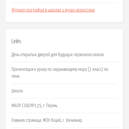
Журнал география в школах и вузах казахстана
Links
День открытых дверей для будущих первоклассников.
Презентация к уроку по окружающему миру (3 класс) по
теме.
Школа
МАОУ СОШ №135, г. Пермь.
Главная страница. МОУ Лицей, г. Качканар.