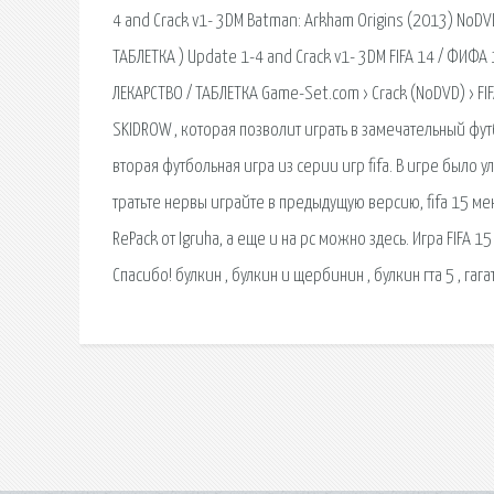
4 and Crack v1- 3DM Batman: Arkham Origins (2013) NoDVD 
ТАБЛЕТКА ) Update 1-4 and Crack v1- 3DM FIFA 14 / ФИФА 1
ЛЕКАРСТВО / ТАБЛЕТКА Game-Set.com › Crack (NoDVD) › FIF
SKIDROW , которая позволит играть в замечательный фут
вторая футбольная игра из серии игр fifa. В игре было 
тратьте нервы играйте в предыдущую версию, fifa 15 м
RePack от Igruha, а еще и на pc можно здесь. Игра FIF
Спасибо! булкин , булкин и щербинин , булкин гта 5 , гага