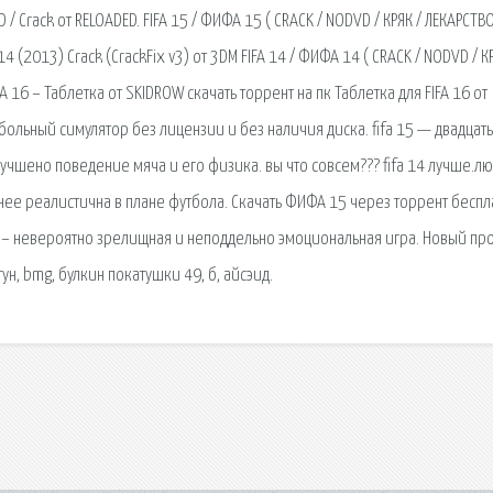
/ Сrack от RELOADED. FIFA 15 / ФИФА 15 ( CRACK / NODVD / КРЯК / ЛЕКАРСТВО
4 (2013) Сrack (CrackFix v3) от 3DM FIFA 14 / ФИФА 14 ( CRACK / NODVD / КР
A 16 – Таблетка от SKIDROW скачать торрент на пк Таблетка для FIFA 16 от
больный симулятор без лицензии и без наличия диска. fifa 15 — двадцать
улучшено поведение мяча и его физика. вы что совсем??? fifa 14 лучше.л
енее реалистична в плане футбола. Скачать ФИФА 15 через торрент беспл
A 15 – невероятно зрелищная и неподдельно эмоциональная игра. Новый пр
тун, bmg, булкин покатушки 49, б, айсэид.