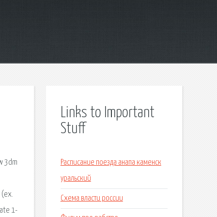
Links to Important
Stuff
и
ow 3dm
Расписание поезда анапа каменск
а
уральский
 (ex.
Схема власти россии
ate 1-