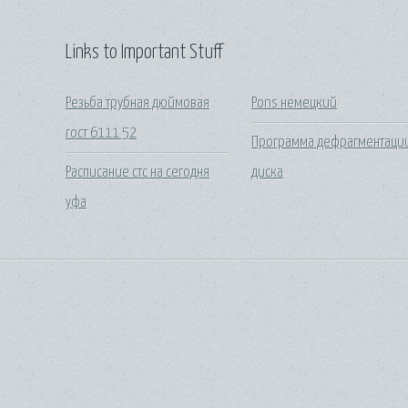
Links to Important Stuff
Резьба трубная дюймовая
Pons немецкий
гост 6111 52
Программа дефрагментаци
Расписание стс на сегодня
диска
уфа