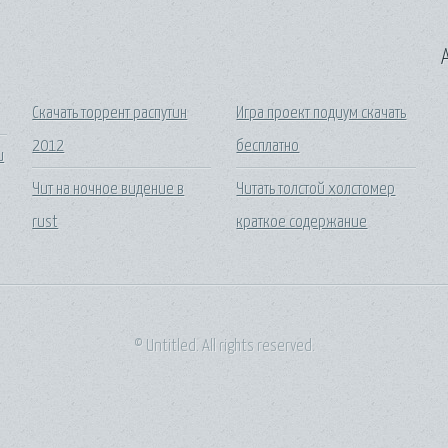
A
Скачать торрент распутин
Игра проект подиум скачать
2012
бесплатно
и
Чит на ночное видение в
Читать толстой холстомер
rust
краткое содержание
© Untitled. All rights reserved.