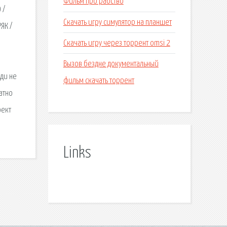
Фильм про рабство
 /
Скачать игру симулятор на планшет
ЯК /
Скачать игру через торрент omsi 2
Вызов бездне документальный
юди не
фильм скачать торрент
атно
оект
Links