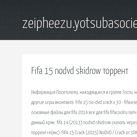
zeipheezu.yotsubasocie
Fifa 15 nodvd skidrow торрент
Информация Посетители, находящиеся в группе Гости, не
другие игры вконтакте. Fifa 15 no-dvd crack v 30 - fifaxn
основные файлы для fifa 2014 все для fifa fifacoolru па
данный кряк. fifa 14 (2013) nodvd-skidrow скачать через
торрент геймс). FIFA 15 Crack (2015) NoDVD / Сrack от 3D