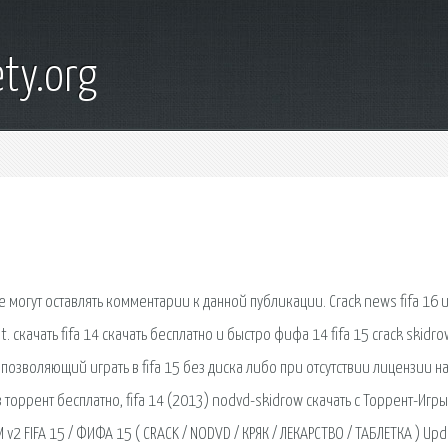
ty.org
 могут оставлять комментарии к данной публикации. Crack news fifa 16 
et. скачать fifa 14 скачать бесплатно и быстро фифа 14 fifa 15 crack skidr
тч позволяющий играть в fifa 15 без диска либо при отсутствии лицензии н
 торрент бесплатно, fifa 14 (2013) nodvd-skidrow скачать с Торрент-Игры
M v2 FIFA 15 / ФИФА 15 ( CRACK / NODVD / КРЯК / ЛЕКАРСТВО / ТАБЛЕТКА ) Upd