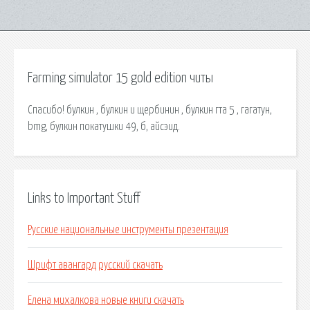
Farming simulator 15 gold edition читы
Спасибо! булкин , булкин и щербинин , булкин гта 5 , гагатун,
bmg, булкин покатушки 49, б, айсэид.
Links to Important Stuff
Русские национальные инструменты презентация
Шрифт авангард русский скачать
Елена михалкова новые книги скачать