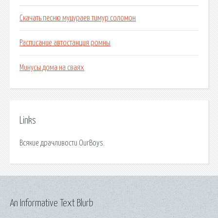
Скачать песню муцураев тимур соломон
Расписание автостанция ромны
Минусы дома на сваях
Links
Всякие драчливости OurBoys.
An Informative Text Blurb