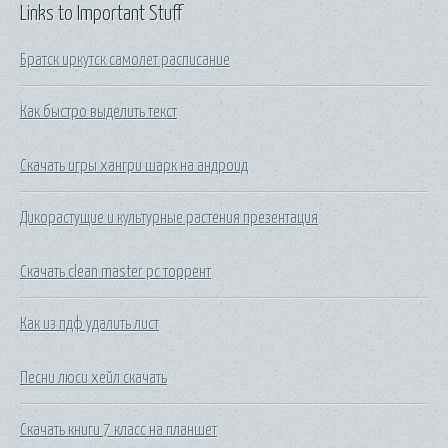
Links to Important Stuff
Братск иркутск самолет расписание
Как быстро выделить текст
Скачать игры хангри шарк на андроид
Дикорастущие и культурные растения презентация
Скачать clean master pc торрент
Как из пдф удалить лист
Песни люси хейл скачать
Скачать книги 7 класс на планшет