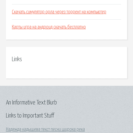
Скачать симулятор орла через торрент на компьютер
Карты игра на андроид скачать бесплатно
Links
An Informative Text Blurb
Links to Important Stuff
Надежда кадышева текст песни широка река