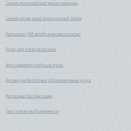
Скачать песни классный мюзикл каникулы
Скачать песню синий зонтик красный зонтик
Расписание 388 автобуса москва хотьково
Пусан сеул поезд расписание
Игра симулятор хлебушка играть
Договор на бесплатные образовательные услуги
Расписание бассейн олимп
Текст к песне мы будем вместе