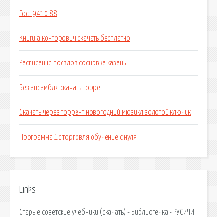
Гост 9410 88
Книги а конторович скачать бесплатно
Расписание поездов сосновка казань
Без ансамбля скачать торрент
Скачать через торрент новогодний мюзикл золотой ключик
Программа 1с торговля обучение с нуля
Links
Старые советские учебники (скачать) - Библиотечка - РУСИЧИ.