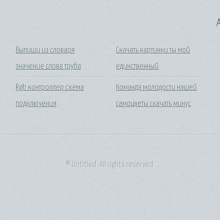
A
Выпиши из словаря
Скачать картинки ты мой
значение слова труба
единственный
я
Rgb контроллер схема
Команда молодости нашей
подключения
самоцветы скачать минус
© Untitled. All rights reserved.