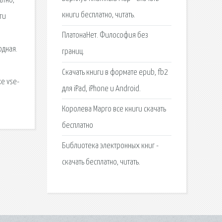
атно,
книги бесплатно, читать.
ги
ПлатонаНет. Философия без
одная.
границ.
Скачать книги в формате epub, fb2
е vse-
для iPad, iPhone и Android.
Королева Марго все книги скачать
бесплатно
Библиотека электронных книг -
скачать бесплатно, читать.