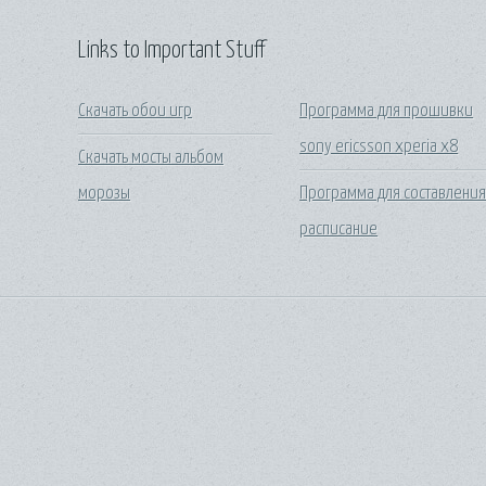
Links to Important Stuff
Скачать обои игр
Программа для прошивки
sony ericsson xperia x8
Скачать мосты альбом
морозы
Программа для составлени
расписание