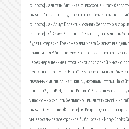
философия читать, Античная философия читать бесплат
скачивайте книги и аудиокниги в любом формате на сай
философия - Асмус Валентин, скачать бесплатно в формат
философия" Асмус Валентин Фердинандович читать бесп
будет интересно Тренажер для мозга (2 занятия в день п
Подписаться В библиотеку. В книге известного отечест
через нерешенные историко-философской мыслью проб
бесплатно в формате На сайте можно скачать любые кн
связанным дисциплинам: книги, журналы, статьи. На сай
epub, fb2 для iPad, iPhone. Виталий Вавикин Блики, сил
у нас можно скачать бесплатно, или читать онлайн на с
скачать бесплатно. Философия Возрождения — направл
универсальная электронная библиотека - Many-Books.Org