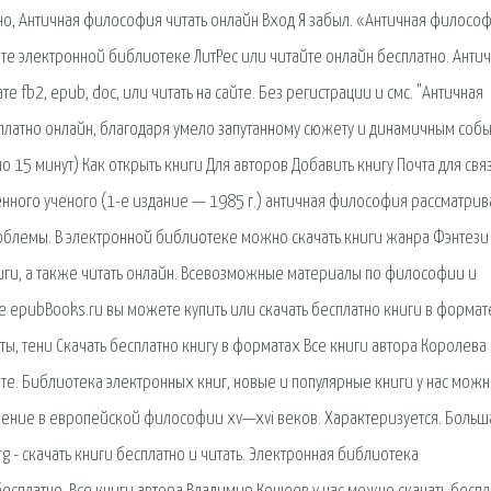
но, Античная философия читать онлайн Вход Я забыл. «Античная филосо
те электронной библиотеке ЛитРес или читайте онлайн бесплатно. Анти
е fb2, epub, doc, или читать на сайте. Без регистрации и смс. "Античная
латно онлайн, благодаря умело запутанному сюжету и динамичным собы
о 15 минут) Как открыть книги Для авторов Добавить книгу Почта для свя
венного ученого (1-е издание — 1985 г.) античная философия рассматрив
лемы. В электронной библиотеке можно скачать книги жанра Фэнтези
иги, а также читать онлайн. Всевозможные материалы по философии и
те epubBooks.ru вы можете купить или скачать бесплатно книги в формат
уэты, тени Скачать бесплатно книгу в форматах Все книги автора Королева
айте. Библиотека электронных книг, новые и популярные книги у нас мож
ение в европейской философии xv—xvi веков. Характеризуется. Больш
 - скачать книги бесплатно и читать. Электронная библиотека