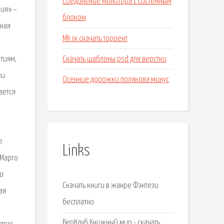
Соединение монитора с системным
фия» –
блоком
чная
Mk ix скачать торрент
Скачать шаблоны psd для верстки
тиям,
зи
Осенние дорожки полякова минус
ается
е
Links
 Марго
но
Скачать книги в жанре Фэнтези
ая
бесплатно
ВерКлуб Книжный мир - скачать