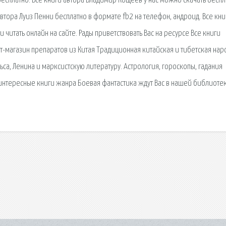
 бесплатно. Все книги автора Владимир Кощеев у нас можно скачать беспл
автора Луиз Пенни бесплатно в формате fb2 на телефон, андроид. Все кни
и читать онлайн на сайте. Рады приветствовать Вас на ресурсе Все книги
нет-магазин препаратов из Китая Традиционная китайская и тибетская нар
ьса, Ленина и марксистскую литературу. Астрология, гороскопы, гадания
 интересные книги жанра Боевая фантастика ждут Вас в нашей библиотек