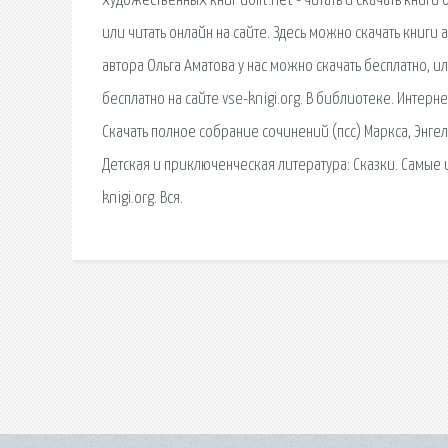
художественных книг dolit.net - читать и скачать книги
или читать онлайн на сайте. Здесь можно скачать книги 
автора Ольга Аматова у нас можно скачать бесплатно, ил
бесплатно на сайте vse-knigi.org. В библиотеке. Интер
Скачать полное собрание сочинений (псс) Маркса, Энгел
Детская и приключенческая литература: Сказки. Самые
knigi.org. Вся.