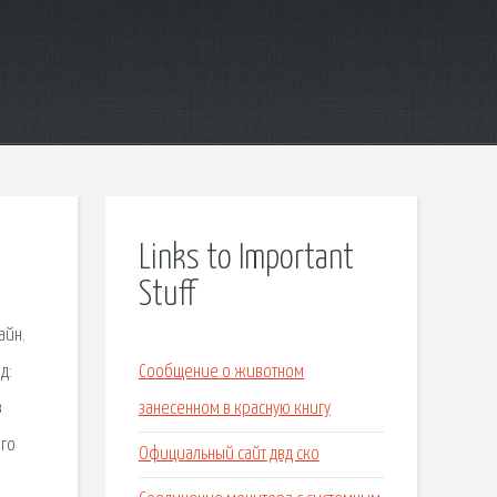
Links to Important
Stuff
айн.
д:
Сообщение о животном
в
занесенном в красную книгу
ого
Официальный сайт двд ско