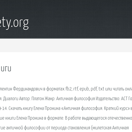
ty.org
ниги
ентин Фердинандович в форматах fb2, rtf, epub, pdf, txt или читать онл
. Диалоги Автор: Платон Жанр: Античная философия Издательство: АСТ Го
-14. Скачать книгу Елена Пронина «Античная философия. Краткий курс» 
гие книги Елена Пронина в формате. В работе выдающегося отечественн
ие античной философии от периода становления (милетская Античная