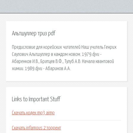
Альтшуллер триз pdf
Предисловие для корейских читателей Наш учитель Генрих
Саулович Альтшуллер в каждом новом. 1979.djvu -
Абаренков И.В., Братцев В.Ф., Тулуб А.В. Начала квантовой
химии. 1989.djvu - Абаринов А.А.
Links to Important Stuff
Скачать кодек mp3 aimp
Скачать infamous 2 торрент