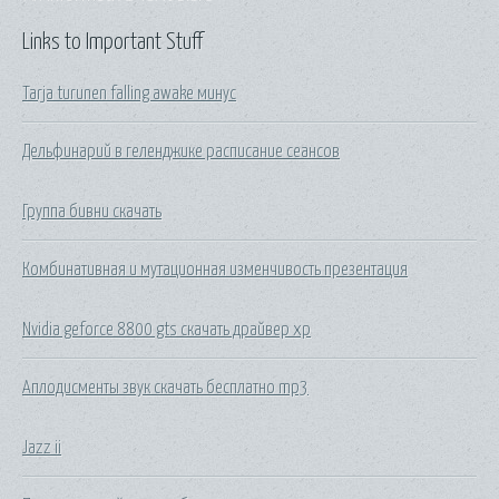
Links to Important Stuff
Tarja turunen falling awake минус
Дельфинарий в геленджике расписание сеансов
Группа бивни скачать
Комбинативная и мутационная изменчивость презентация
Nvidia geforce 8800 gts скачать драйвер xp
Аплодисменты звук скачать бесплатно mp3
Jazz ii