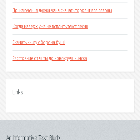
Приключения джеки чана скачать торрент все сезоны
Когда наверх уже не всплыть текст песни
Скачать книгу оборона буші
Расстояние от читы до новокручининска
Links
An Informative Text Blurb